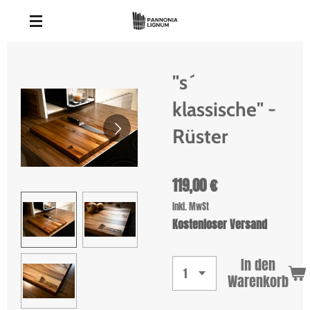
Zum
Hauptinhalt
springen
"s´
klassische" -
Rüster
119,00 €
inkl. MwSt
Kostenloser Versand
In den
Warenkorb