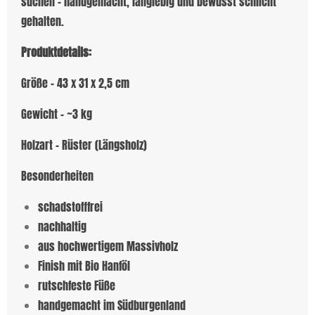
suchen – handgemacht, langlebig und bewusst schlicht
gehalten.
Produktdetails:
Größe - 43 x 31 x 2,5 cm
Gewicht - ~3 kg
Holzart - Rüster (Längsholz)
Besonderheiten
schadstofffrei
nachhaltig
aus hochwertigem Massivholz
Finish mit Bio Hanföl
rutschfeste Füße
handgemacht im Südburgenland