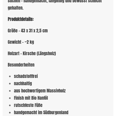
suchen – handgemacht, langlebig und bewusst schlicht
gehalten.
Produktdetails:
Größe - 43 x 31 x 2,5 cm
Gewicht - ~2 kg
Holzart - Kirsche (Längsholz)
Besonderheiten
schadstofffrei
nachhaltig
aus hochwertigem Massivholz
Finish mit Bio Hanföl
rutschfeste Füße
handgemacht im Südburgenland