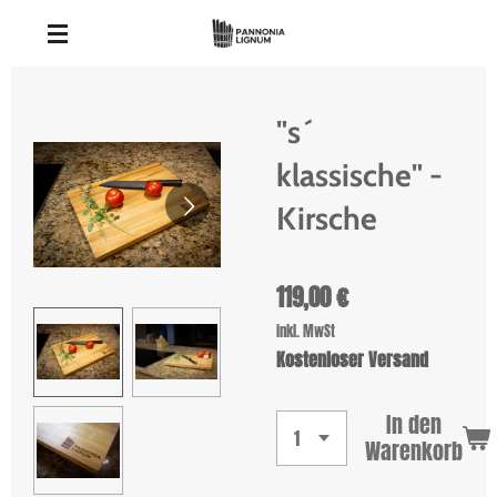
Zum
Hauptinhalt
springen
"s´
klassische" -
Kirsche
119,00 €
inkl. MwSt
Kostenloser Versand
In den
Warenkorb